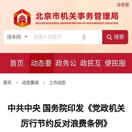
适老版
搜索
首页
动态要
政务公
政民互
便民服
闻
开
动
务
首页
>
动态要闻
>
工作动态
中共中央 国务院印发《党政机关
厉行节约反对浪费条例》