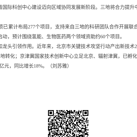
着国际科创中心建设迈向区域协同发展新阶段。三地将合力提升
项已累计布局277个项目，支持来自三地的科研团队合作开展联
经启动，预计围绕氢能、生物医药两个领域资助约60个项目。
龙头引领作用。近年来，北京市关键技术攻坚行动产出新技术210
项落地转化；京津冀国家技术创新中心立足北京、辐射津冀，已孵化
6亿元，同比增长18%。（刘苏雅）