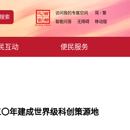
访问我的专属空间
简 / 繁
搜索
智能问答
无障碍
移动版
民互动
便民服务
三〇年建成世界级科创策源地