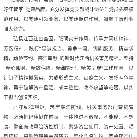
好红管家”党建品牌，充分发挥党支部战斗堡垒与党员先锋模
范作用，以党建引领业务、以党建促进作风，凝聚干事创业
强大合力。
弘扬江西红色基因，砥砺实干作风。传承井冈山精神、
苏区精神，践行“忠诚担当、勇争一流，优质服务、精益求
精，勤俭节约、廉洁奉献”的新时代江西机关事务精神。坚持
“精心服务、精致保障、精细管理、精美呈现”工作理念，以
钉钉子精神抓落实，力戒形式主义、官僚主义。发扬斗争精
神，勇于破解资产盘活、成本管控、改革攻坚等难题，以实
干担当创造实绩。
严守纪律规矩，筑牢廉洁防线。机关事务部门管钱管
物，必须把纪律挺在前面，一体推进不敢腐、不能腐、不想
腐。健全廉政风险防控机制，聚焦资金使用、资产处置、项
目招标、采购管理等关键环节，强化监督制约。严格落实中