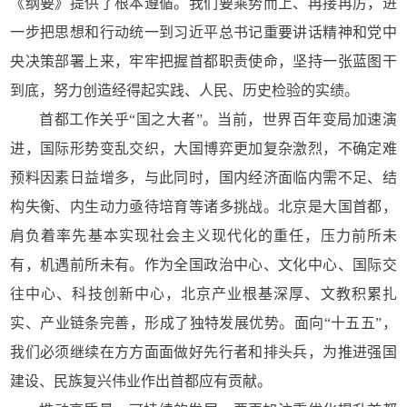
《纲要》提供了根本遵循。我们要乘势而上、再接再厉，进
一步把思想和行动统一到习近平总书记重要讲话精神和党中
央决策部署上来，牢牢把握首都职责使命，坚持一张蓝图干
到底，努力创造经得起实践、人民、历史检验的实绩。
首都工作关乎“国之大者”。当前，世界百年变局加速演
进，国际形势变乱交织，大国博弈更加复杂激烈，不确定难
预料因素日益增多，与此同时，国内经济面临内需不足、结
构失衡、内生动力亟待培育等诸多挑战。北京是大国首都，
肩负着率先基本实现社会主义现代化的重任，压力前所未
有，机遇前所未有。作为全国政治中心、文化中心、国际交
往中心、科技创新中心，北京产业根基深厚、文教积累扎
实、产业链条完善，形成了独特发展优势。面向“十五五”，
我们必须继续在方方面面做好先行者和排头兵，为推进强国
建设、民族复兴伟业作出首都应有贡献。