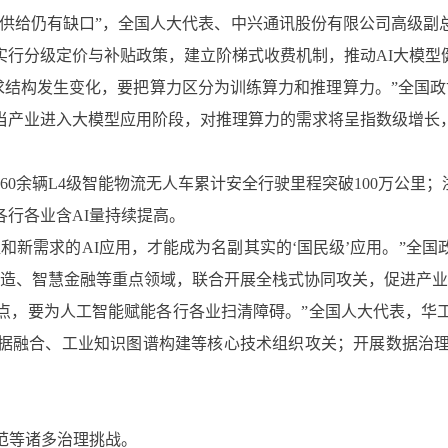
供给仍有缺口”，全国人大代表、中兴通讯股份有限公司高级副
实行分级定价与补贴政策，建立阶梯式收费机制，推动AI大模型
力需求结构发生变化，要把算力区分为训练算力和推理算力。”全国
当产业进入大模型应用阶段，对推理算力的需求将呈指数级增长
60余辆L4级智能物流无人车累计安全行驶里程突破100万公里
行各业含AI量持续提高。
和新需求的AI应用，才能成为名副其实的‘国民级’应用。”全
业制造、智慧金融等重点领域，联合开展全栈式协同攻关，促进产
卡点，要为人工智能赋能各行各业扫清障碍。”全国人大代表，
据融合、工业知识图谱构建等核心技术组织攻关；开展数据治理
范等诸多治理挑战。